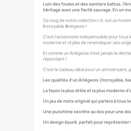
Loin des foules et des sentiers battus, l'Ar
héritage avec une fierté sauvage. En un mot
Ce mug de notre collection I.A. est un hommage
I
ncroyable
A
riégeois !
C'est l'accessoire indispensable pour tous 
moderne et stylée de revendiquer ses origin
Et comme un Ariégeois n'est jamais le dern
répondant !
C'est le cadeau idéal pour un anniversaire, 
Les qualités d'un Ariégeois (Incroyable, b
La façon la plus drôle et la plus moderne d'a
Un jeu de mots original qui parlera à tous 
Une punchline secrète au dos pour une do
Un design épuré, parfait pour représenter