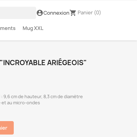
Panier
(0)
account_circle
shopping_cart
Connexion
ements
Mug XXL
"
"INCROYABLE ARIÉGEOIS"
: 9,6 cm de hauteur, 8,3 cm de diamètre
e et au micro-ondes
nier