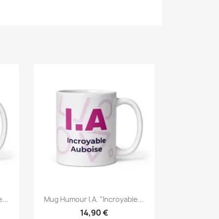
...
Mug Humour I.A. "Incroyable...
14,90 €