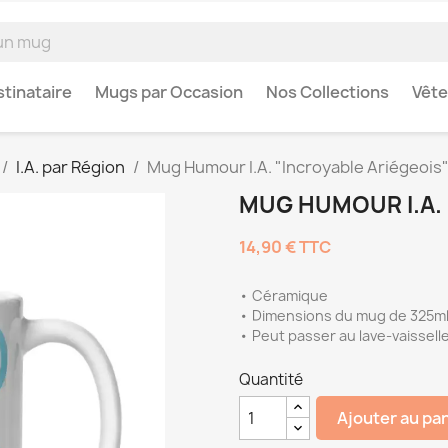
tinataire
Mugs par Occasion
Nos Collections
Vêt
I.A. par Région
Mug Humour I.A. "Incroyable Ariégeois
MUG HUMOUR I.A. 
14,90 €
TTC
• Céramique
• Dimensions du mug de 325ml 
• Peut passer au lave-vaissell
Quantité
Ajouter au pa