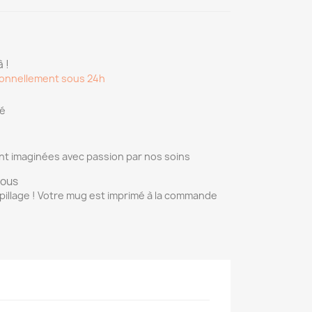
 !
onnellement sous 24h
sé
nt imaginées avec passion par nos soins
vous
pillage ! Votre mug est imprimé à la commande