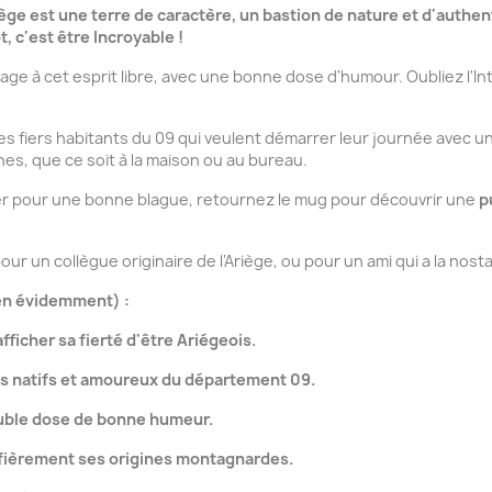
iège est une terre de caractère, un bastion de nature et d'authent
, c'est être Incroyable !
 à cet esprit libre, avec une bonne dose d'humour. Oubliez l'Intellig
les fiers habitants du 09 qui veulent démarrer leur journée avec
es, que ce soit à la maison ou au bureau.
ier pour une bonne blague, retournez le mug pour découvrir une
p
pour un collègue originaire de l'Ariège, ou pour un ami qui a la n
ien évidemment) :
fficher sa fierté d'être Ariégeois.
les natifs et amoureux du département 09.
uble dose de bonne humeur.
 fièrement ses origines montagnardes.