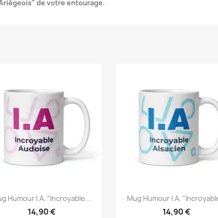
 Ariégeois" de votre entourage.
g Humour I.A. "Incroyable...
Mug Humour I.A. "Incroyable
14,90 €
14,90 €