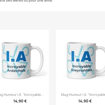
 Fête des Mères ou pour une amie.
g Humour I.A. "Incroyable...
Mug Humour I.A. "Incroyable
14,90 €
14,90 €