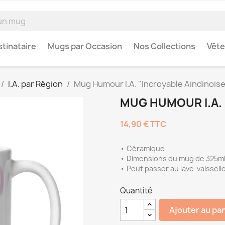
tinataire
Mugs par Occasion
Nos Collections
Vêt
I.A. par Région
Mug Humour I.A. "Incroyable Aindinois
MUG HUMOUR I.A. 
14,90 €
TTC
• Céramique
• Dimensions du mug de 325ml 
• Peut passer au lave-vaissell
Quantité
Ajouter au pa