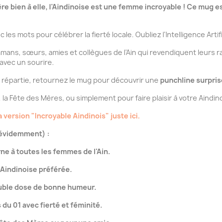
re bien à elle, l'Aindinoise est une femme incroyable ! Ce mug
les mots pour célébrer la fierté locale. Oubliez l'Intelligence Artificie
mamans, sœurs, amies et collègues de l'Ain qui revendiquent leurs 
avec un sourire.
répartie, retournez le mug pour découvrir une
punchline surpris
 la Fête des Mères, ou simplement pour faire plaisir à votre Aindin
 version "Incroyable Aindinois" juste ici.
 évidemment) :
rne à toutes les femmes de l'Ain.
 Aindinoise préférée.
uble dose de bonne humeur.
 du 01 avec fierté et féminité.