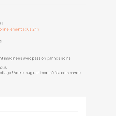
 !
onnellement sous 24h
sé
nt imaginées avec passion par nos soins
vous
pillage ! Votre mug est imprimé à la commande