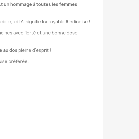
 est un hommage à toutes les femmes
lle, ici I.A. signifie
I
ncroyable
A
indinoise !
racines avec fierté et une bonne dose
e au dos
pleine d'esprit !
oise préférée.