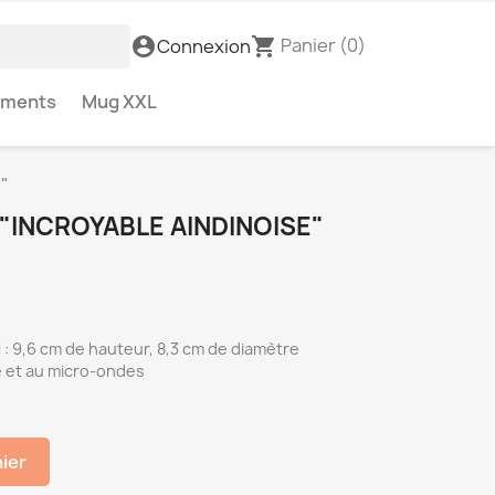
Panier
(0)
account_circle
shopping_cart
Connexion
ements
Mug XXL
e"
"INCROYABLE AINDINOISE"
: 9,6 cm de hauteur, 8,3 cm de diamètre
e et au micro-ondes
nier