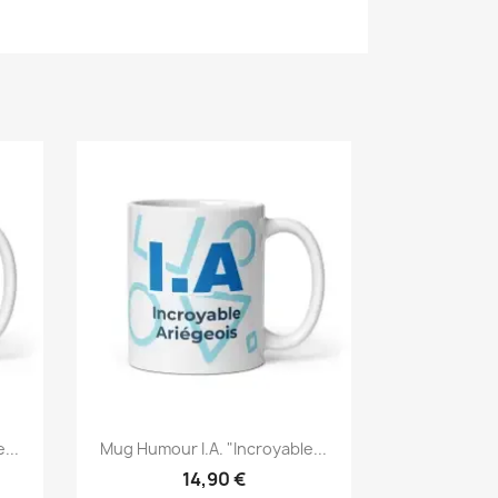
...
Mug Humour I.A. "Incroyable...
14,90 €