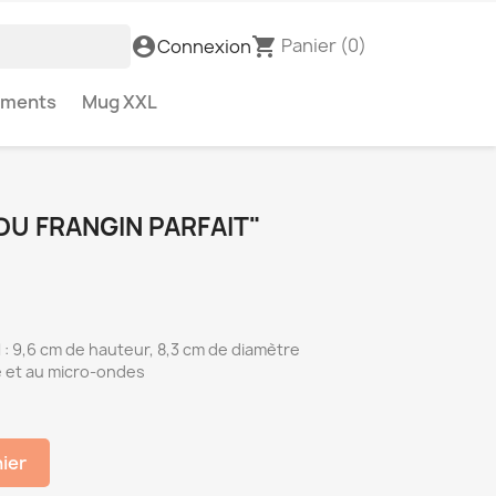
Panier
(0)
account_circle
shopping_cart
Connexion
ements
Mug XXL
DU FRANGIN PARFAIT"
: 9,6 cm de hauteur, 8,3 cm de diamètre
e et au micro-ondes
nier