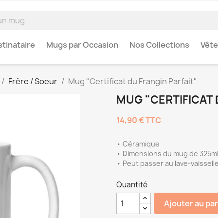
tinataire
Mugs par Occasion
Nos Collections
Vêt
Frère / Soeur
Mug "Certificat du Frangin Parfait"
MUG "CERTIFICAT 
14,90 €
TTC
• Céramique
• Dimensions du mug de 325ml 
• Peut passer au lave-vaissell
Quantité
Ajouter au pa