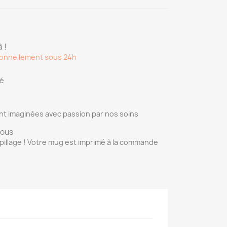
 !
onnellement sous 24h
sé
nt imaginées avec passion par nos soins
vous
pillage ! Votre mug est imprimé à la commande