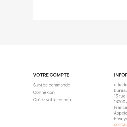
VOTRE COMPTE
INFO
e-kad
Suivi de commande
bureau
Connexion
15 rue
Créez votre compte
13200 
Franc
Appele
Envoye
conta