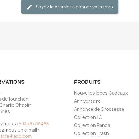
Soyez le premier à donner votre avis
RMATIONS
PRODUITS
o
Nouvelles Idées Cadeaux
 de fourchon
Anniversaire
 Charlie Chaplin
Annonce de Grossesse
Arles
Collection I.A
e
z-nous :
+33 767751488
Collection Panda
z-nous un e-mail :
Collection Trash
ct@e-kado.com