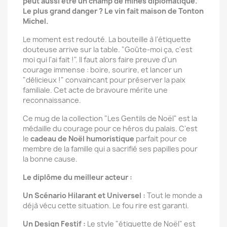
peut aussi être un champ de mines diplomatique.
Le plus grand danger ? Le vin fait maison de Tonton
Michel.
Le moment est redouté. La bouteille à l'étiquette
douteuse arrive sur la table. "Goûte-moi ça, c'est
moi qui l'ai fait !". Il faut alors faire preuve d'un
courage immense : boire, sourire, et lancer un
"délicieux !" convaincant pour préserver la paix
familiale. Cet acte de bravoure mérite une
reconnaissance.
Ce mug de la collection "Les Gentils de Noël" est la
médaille du courage pour ce héros du palais. C'est
le
cadeau de Noël humoristique
parfait pour ce
membre de la famille qui a sacrifié ses papilles pour
la bonne cause.
Le diplôme du meilleur acteur :
Un Scénario Hilarant et Universel :
Tout le monde a
déjà vécu cette situation. Le fou rire est garanti.
Un Design Festif :
Le style "étiquette de Noël" est