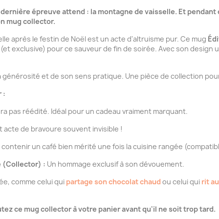
 dernière épreuve attend : la montagne de vaisselle. Et pendant qu
n mug collector.
elle après le festin de Noël est un acte d'altruisme pur. Ce mug
Édi
e (et exclusive) pour ce sauveur de fin de soirée. Avec son design u
a générosité et de son sens pratique. Une pièce de collection po
 :
ra pas réédité. Idéal pour un cadeau vraiment marquant.
 acte de bravoure souvent invisible !
ontenir un café bien mérité une fois la cuisine rangée (compatibl
 (Collector) :
Un hommage exclusif à son dévouement.
tée, comme celui qui
partage son chocolat chaud
ou celui qui
rit a
ez ce mug collector à votre panier avant qu'il ne soit trop tard.