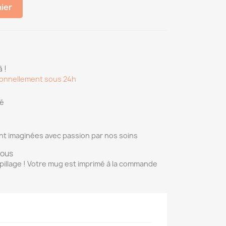
nier
 !
onnellement sous 24h
sé
nt imaginées avec passion par nos soins
vous
pillage ! Votre mug est imprimé à la commande