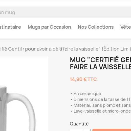
tinataire
Mugs par Occasion
Nos Collections
Vêt
ié Gentil : pour avoir aidé à faire la vaisselle" (Édition Limi
MUG "CERTIFIÉ GEN
FAIRE LA VAISSELL
14,90 €
TTC
• En céramique
• Dimensions de la tasse de 11
• Matériau sans plomb et san
• Lave-vaisselle et micro-ond
Quantité