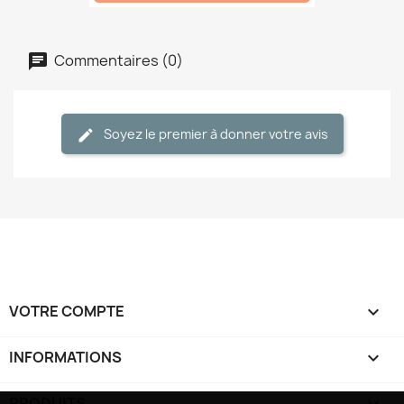
Commentaires (0)
Soyez le premier à donner votre avis
VOTRE COMPTE

INFORMATIONS
keyboard_arrow_down
PRODUITS
