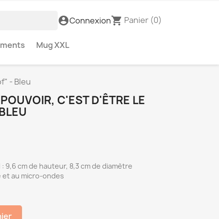
Panier
(0)
account_circle
shopping_cart
Connexion
ements
Mug XXL
f" - Bleu
OUVOIR, C'EST D'ÊTRE LE
 BLEU
: 9,6 cm de hauteur, 8,3 cm de diamètre
e et au micro-ondes
nier