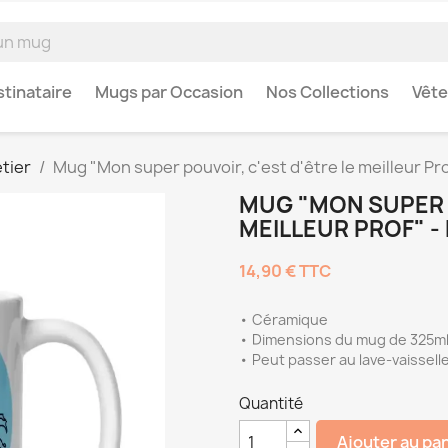
tinataire
Mugs par Occasion
Nos Collections
Vêt
tier
Mug "Mon super pouvoir, c'est d'être le meilleur Pro
MUG "MON SUPER P
MEILLEUR PROF" -
14,90 €
TTC
• Céramique
• Dimensions du mug de 325ml 
• Peut passer au lave-vaissell
Quantité
Ajouter au pa