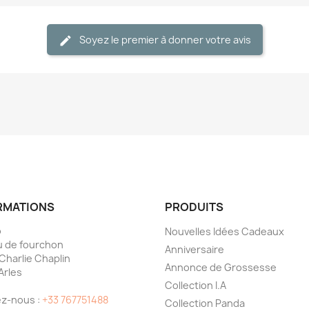
Soyez le premier à donner votre avis
RMATIONS
PRODUITS
o
Nouvelles Idées Cadeaux
 de fourchon
Anniversaire
 Charlie Chaplin
Annonce de Grossesse
Arles
Collection I.A
e
z-nous :
+33 767751488
Collection Panda