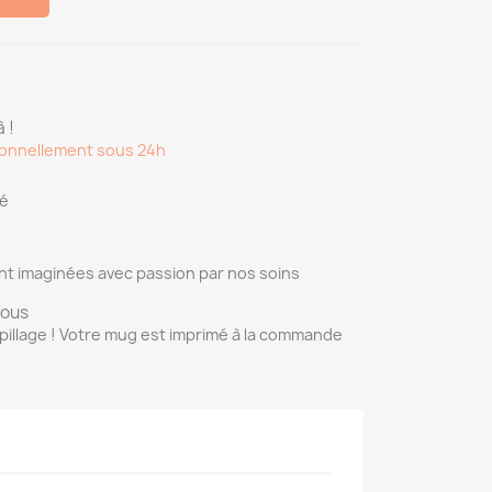
 !
onnellement sous 24h
sé
nt imaginées avec passion par nos soins
vous
pillage ! Votre mug est imprimé à la commande