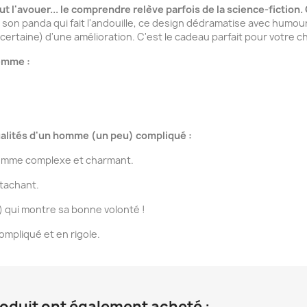
 faut l'avouer... le comprendre relève parfois de la science-ficti
son panda qui fait l'andouille, ce design dédramatise avec humou
certaine) d'une amélioration. C'est le cadeau parfait pour votre ché
femme :
alités d'un homme (un peu) compliqué :
homme complexe et charmant.
tachant.
) qui montre sa bonne volonté !
ompliqué et en rigole.
roduit ont également acheté :