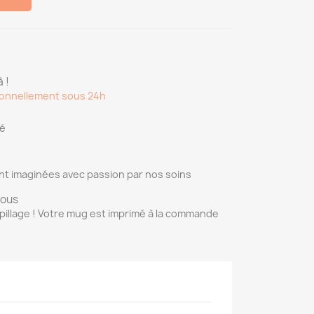
 !
onnellement sous 24h
sé
nt imaginées avec passion par nos soins
vous
pillage ! Votre mug est imprimé à la commande