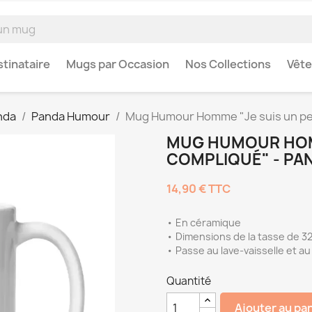
tinataire
Mugs par Occasion
Nos Collections
Vêt
nda
Panda Humour
Mug Humour Homme "Je suis un pe
MUG HUMOUR HOMM
COMPLIQUÉ" - PA
14,90 €
TTC
• En céramique
• Dimensions de la tasse de 32
• Passe au lave-vaisselle et a
Quantité
Ajouter au pa