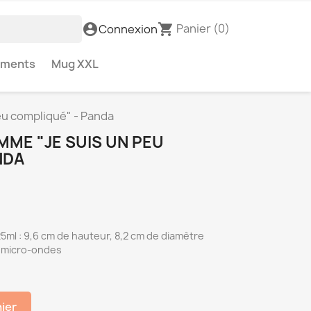
Panier
(0)
account_circle
shopping_cart
Connexion
ements
Mug XXL
u compliqué" - Panda
E "JE SUIS UN PEU
NDA
5ml : 9,6 cm de hauteur, 8,2 cm de diamètre
u micro-ondes
nier