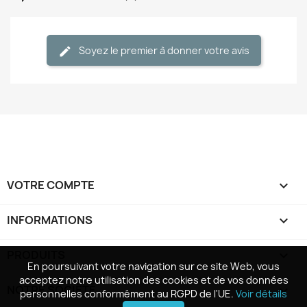
Soyez le premier à donner votre avis
VOTRE COMPTE

INFORMATIONS
keyboard_arrow_down
PRODUITS

En poursuivant votre navigation sur ce site Web, vous
En poursuivant votre navigation sur ce site Web, vous
acceptez notre utilisation des cookies et de vos données
acceptez notre utilisation des cookies et de vos données
NOTRE SOCIÉTÉ

personnelles conformément au RGPD de l'UE.
personnelles conformément au RGPD de l'UE.
Voir détails
Voir détails