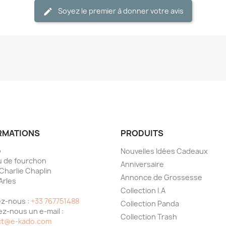
Soyez le premier à donner votre avis
RMATIONS
PRODUITS
o
Nouvelles Idées Cadeaux
 de fourchon
Anniversaire
 Charlie Chaplin
Annonce de Grossesse
Arles
Collection I.A
e
z-nous :
+33 767751488
Collection Panda
z-nous un e-mail :
Collection Trash
ct@e-kado.com