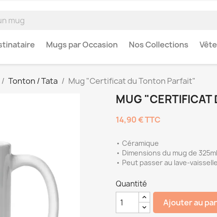
tinataire
Mugs par Occasion
Nos Collections
Vêt
Tonton / Tata
Mug "Certificat du Tonton Parfait"
MUG "CERTIFICAT 
14,90 €
TTC
• Céramique
• Dimensions du mug de 325ml 
• Peut passer au lave-vaissell
Quantité
Ajouter au pa