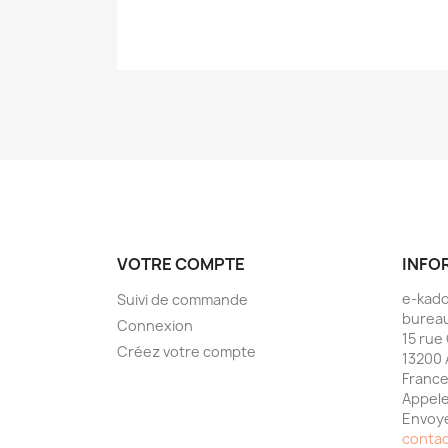
VOTRE COMPTE
INFO
e-kad
Suivi de commande
bureau
Connexion
15 rue
Créez votre compte
13200 
Franc
Appele
Envoye
conta