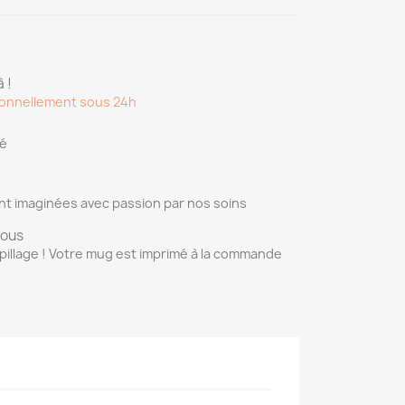
 !
onnellement sous 24h
sé
nt imaginées avec passion par nos soins
vous
pillage ! Votre mug est imprimé à la commande