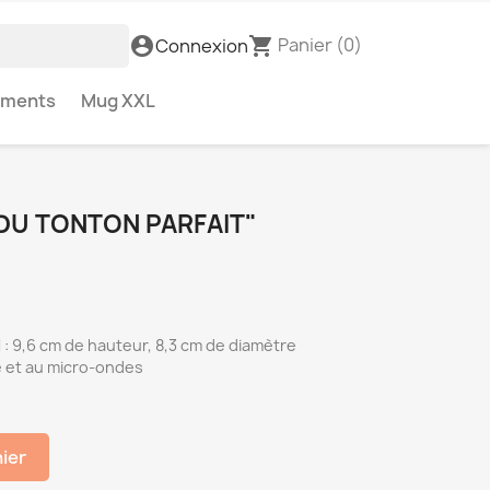
Panier
(0)
account_circle
shopping_cart
Connexion
ements
Mug XXL
DU TONTON PARFAIT"
: 9,6 cm de hauteur, 8,3 cm de diamètre
e et au micro-ondes
nier