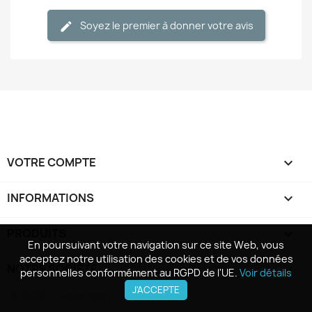
Soyez le premier à donner votre avis
VOTRE COMPTE

INFORMATIONS
keyboard_arrow_down
PRODUITS

En poursuivant votre navigation sur ce site Web, vous
En poursuivant votre navigation sur ce site Web, vous
acceptez notre utilisation des cookies et de vos données
acceptez notre utilisation des cookies et de vos données
NOTRE SOCIÉTÉ

personnelles conformément au RGPD de l'UE.
personnelles conformément au RGPD de l'UE.
Voir détails
Voir détails
J'ACCEPTE
J'ACCEPTE
© 2026 - e-kado.com