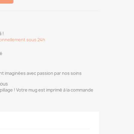
 !
onnellement sous 24h
sé
nt imaginées avec passion par nos soins
vous
pillage ! Votre mug est imprimé à la commande