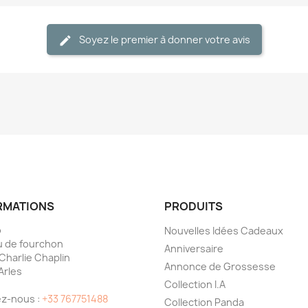
Soyez le premier à donner votre avis
RMATIONS
PRODUITS
o
Nouvelles Idées Cadeaux
 de fourchon
Anniversaire
 Charlie Chaplin
Annonce de Grossesse
Arles
Collection I.A
e
z-nous :
+33 767751488
Collection Panda