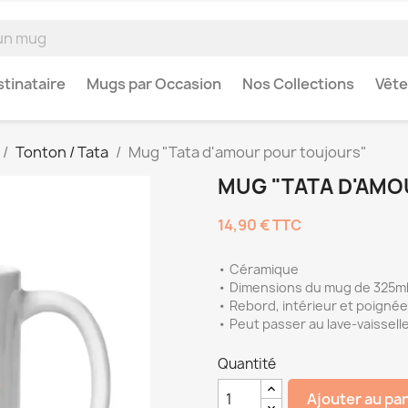
tinataire
Mugs par Occasion
Nos Collections
Vêt
Tonton / Tata
Mug "Tata d'amour pour toujours"
MUG "TATA D'AM
14,90 €
TTC
• Céramique
• Dimensions du mug de 325ml 
• Rebord, intérieur et poignée
• Peut passer au lave-vaissell
Quantité
Ajouter au pa