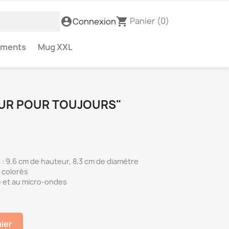
Panier
(0)
account_circle
shopping_cart
Connexion
ements
Mug XXL
OUR POUR TOUJOURS"
: 9,6 cm de hauteur, 8,3 cm de diamètre
 colorés
e et au micro-ondes
nier