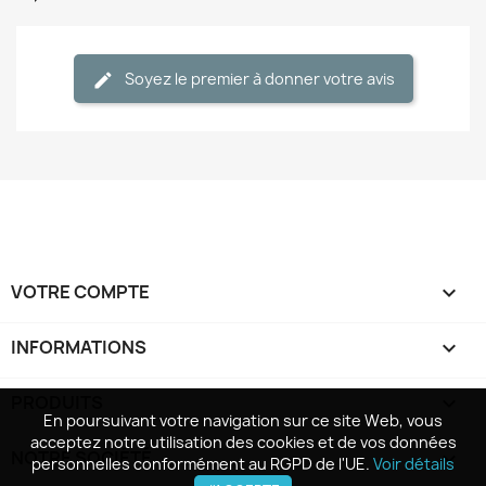
Soyez le premier à donner votre avis
VOTRE COMPTE

INFORMATIONS
keyboard_arrow_down
PRODUITS

En poursuivant votre navigation sur ce site Web, vous
En poursuivant votre navigation sur ce site Web, vous
acceptez notre utilisation des cookies et de vos données
acceptez notre utilisation des cookies et de vos données
NOTRE SOCIÉTÉ

personnelles conformément au RGPD de l'UE.
personnelles conformément au RGPD de l'UE.
Voir détails
Voir détails