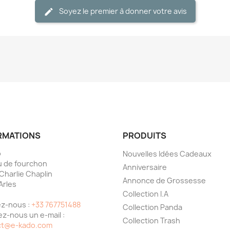
Soyez le premier à donner votre avis
RMATIONS
PRODUITS
o
Nouvelles Idées Cadeaux
 de fourchon
Anniversaire
 Charlie Chaplin
Annonce de Grossesse
Arles
Collection I.A
e
z-nous :
+33 767751488
Collection Panda
z-nous un e-mail :
Collection Trash
ct@e-kado.com