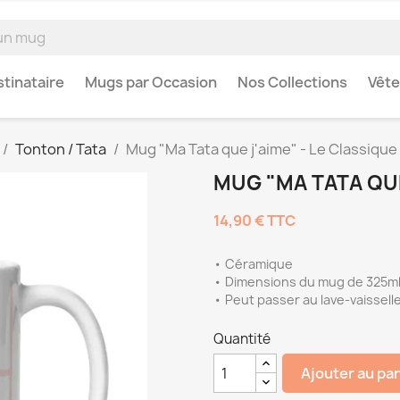
tinataire
Mugs par Occasion
Nos Collections
Vêt
Tonton / Tata
Mug "Ma Tata que j'aime" - Le Classique
MUG "MA TATA QUE
14,90 €
TTC
• Céramique
• Dimensions du mug de 325ml 
• Peut passer au lave-vaissell
Quantité
Ajouter au pa