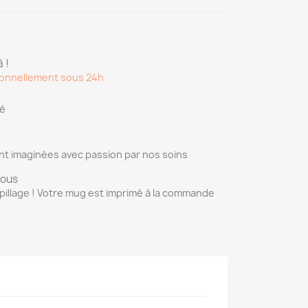
 !
onnellement sous 24h
sé
nt imaginées avec passion par nos soins
vous
pillage ! Votre mug est imprimé à la commande