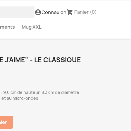
Panier
(0)
account_circle
shopping_cart
Connexion
ements
Mug XXL
 J'AIME" - LE CLASSIQUE
: 9,6 cm de hauteur, 8,3 cm de diamètre
e et au micro-ondes
nier