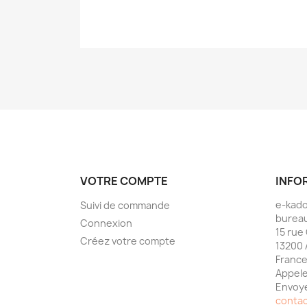
VOTRE COMPTE
INFO
e-kad
Suivi de commande
bureau
Connexion
15 rue
Créez votre compte
13200 
Franc
Appele
Envoye
conta