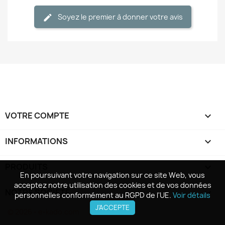
Soyez le premier à donner votre avis
VOTRE COMPTE

INFORMATIONS
keyboard_arrow_down
PRODUITS

En poursuivant votre navigation sur ce site Web, vous
En poursuivant votre navigation sur ce site Web, vous
acceptez notre utilisation des cookies et de vos données
acceptez notre utilisation des cookies et de vos données
NOTRE SOCIÉTÉ

personnelles conformément au RGPD de l'UE.
personnelles conformément au RGPD de l'UE.
Voir détails
Voir détails
J'ACCEPTE
J'ACCEPTE
© 2026 - e-kado.com