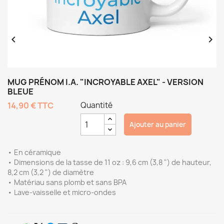


MUG PRÉNOM I.A. "INCROYABLE AXEL" - VERSION
BLEUE
14,90 €
TTC
Quantité
Ajouter au panier
• En céramique
• Dimensions de la tasse de 11 oz : 9,6 cm (3,8 ") de hauteur,
8,2 cm (3,2 ") de diamètre
• Matériau sans plomb et sans BPA
• Lave-vaisselle et micro-ondes