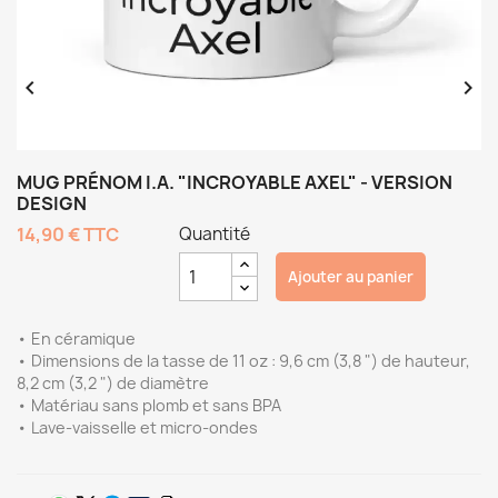


MUG PRÉNOM I.A. "INCROYABLE AXEL" - VERSION
DESIGN
14,90 €
TTC
Quantité
Ajouter au panier
• En céramique
• Dimensions de la tasse de 11 oz : 9,6 cm (3,8 ") de hauteur,
8,2 cm (3,2 ") de diamètre
• Matériau sans plomb et sans BPA
• Lave-vaisselle et micro-ondes