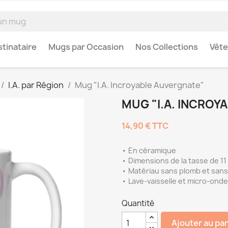
tinataire
Mugs par Occasion
Nos Collections
Vêt
I.A. par Région
Mug "I.A. Incroyable Auvergnate"
MUG "I.A. INCROY
14,90 €
TTC
• En céramique
• Dimensions de la tasse de 11
• Matériau sans plomb et san
• Lave-vaisselle et micro-ond
Quantité
Ajouter au pa