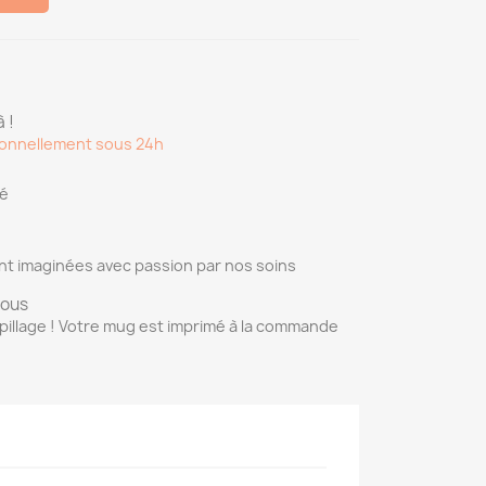
 !
onnellement sous 24h
sé
nt imaginées avec passion par nos soins
vous
pillage ! Votre mug est imprimé à la commande