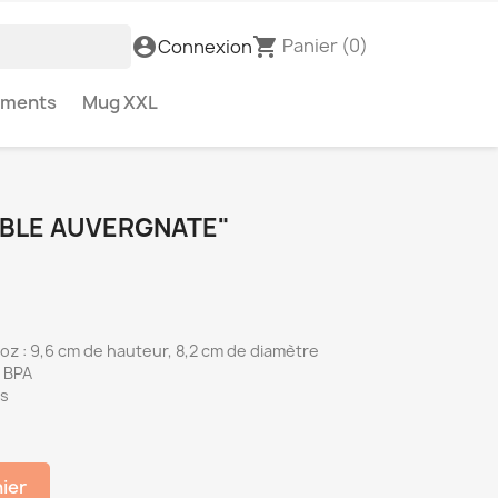
Panier
(0)
account_circle
shopping_cart
Connexion
ements
Mug XXL
ABLE AUVERGNATE"
 oz : 9,6 cm de hauteur, 8,2 cm de diamètre
s BPA
es
nier