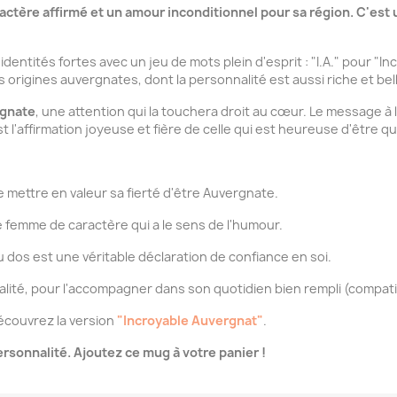
ractère affirmé et un amour inconditionnel pour sa région. C'es
 identités fortes avec un jeu de mots plein d'esprit : "I.A." pour "
 origines auvergnates, dont la personnalité est aussi riche et be
rgnate
, une attention qui la touchera droit au cœur. Le message à 
st l'affirmation joyeuse et fière de celle qui est heureuse d'être qui
mettre en valeur sa fierté d'être Auvergnate.
 femme de caractère qui a le sens de l'humour.
u dos est une véritable déclaration de confiance en soi.
ité, pour l'accompagner dans son quotidien bien rempli (compatib
écouvrez la version
"Incroyable Auvergnat"
.
rsonnalité. Ajoutez ce mug à votre panier !