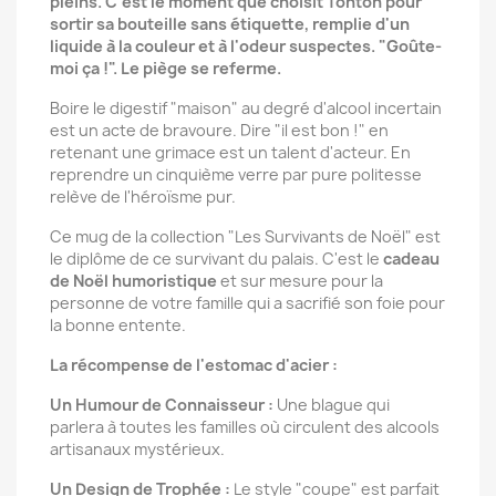
pleins. C'est le moment que choisit Tonton pour
sortir sa bouteille sans étiquette, remplie d'un
liquide à la couleur et à l'odeur suspectes. "Goûte-
moi ça !". Le piège se referme.
Boire le digestif "maison" au degré d'alcool incertain
est un acte de bravoure. Dire "il est bon !" en
retenant une grimace est un talent d'acteur. En
reprendre un cinquième verre par pure politesse
relève de l'héroïsme pur.
Ce mug de la collection "Les Survivants de Noël" est
le diplôme de ce survivant du palais. C'est le
cadeau
de Noël humoristique
et sur mesure pour la
personne de votre famille qui a sacrifié son foie pour
la bonne entente.
La récompense de l'estomac d'acier :
Un Humour de Connaisseur :
Une blague qui
parlera à toutes les familles où circulent des alcools
artisanaux mystérieux.
Un Design de Trophée :
Le style "coupe" est parfait