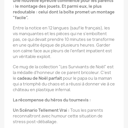
une nouvelle épreuve commence pour les parents
: le montage des jouets. Et parmi eux, le plus
redoutable : celui dont la boîte promet un montage
"facile".
Entre la notice en 12 langues (sauf le français), les
vis manquantes et les pièces qui ne s'emboîtent
pas, ce qui devait prendre 10 minutes se transforme
en une quête épique de plusieurs heures. Garder
son calme face aux pleurs de l'enfant impatient est
un véritable exploit.
Ce mug de la collection "Les Survivants de Noël" est
la médaille d'honneur de ce parent bricoleur. C'est
le
cadeau de Noël parfait
pour le papa ou la maman
qui a triomphé du chaos et a réussi à donner vie à ce
château en plastique infernal.
La récompense du héros du tournevis :
Un Scénario Tellement Vrai :
Tous les parents
reconnaîtront avec humour cette situation de
stress post-déballage.