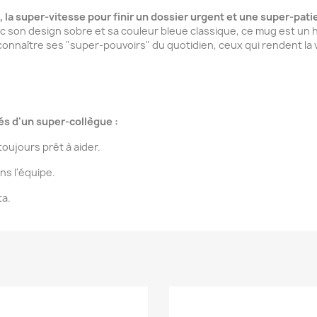
au, la super-vitesse pour finir un dossier urgent et une super-pa
c son design sobre et sa couleur bleue classique, ce mug est un 
connaître ses "super-pouvoirs" du quotidien, ceux qui rendent la v
és d'un super-collègue :
toujours prêt à aider.
ns l'équipe.
ta.