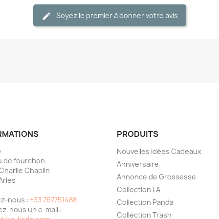
Soyez le premier à donner votre avis
RMATIONS
PRODUITS
o
Nouvelles Idées Cadeaux
 de fourchon
Anniversaire
 Charlie Chaplin
Annonce de Grossesse
Arles
Collection I.A
e
z-nous :
+33 767751488
Collection Panda
z-nous un e-mail :
Collection Trash