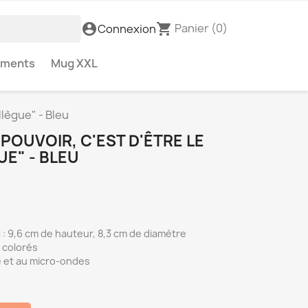
Panier
(0)
account_circle
shopping_cart
Connexion
ements
Mug XXL
llègue" - Bleu
OUVOIR, C'EST D'ÊTRE LE
E" - BLEU
: 9,6 cm de hauteur, 8,3 cm de diamètre
 colorés
e et au micro-ondes