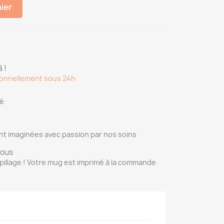
nier
 !
onnellement sous 24h
sé
nt imaginées avec passion par nos soins
vous
pillage ! Votre mug est imprimé à la commande