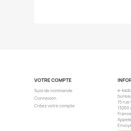
VOTRE COMPTE
INFO
e-kad
Suivi de commande
bureau
Connexion
15 rue
Créez votre compte
13200 
Franc
Appele
Envoye