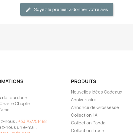
Soyez le premier à donner votre avis
RMATIONS
PRODUITS
o
Nouvelles Idées Cadeaux
 de fourchon
Anniversaire
 Charlie Chaplin
Annonce de Grossesse
Arles
Collection I.A
e
z-nous :
+33 767751488
Collection Panda
z-nous un e-mail :
Collection Trash