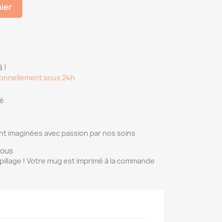
nier
 !
onnellement sous 24h
sé
nt imaginées avec passion par nos soins
vous
pillage ! Votre mug est imprimé à la commande