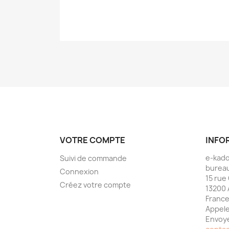
VOTRE COMPTE
INFO
e-kad
Suivi de commande
bureau
Connexion
15 rue
Créez votre compte
13200 
Franc
Appele
Envoye