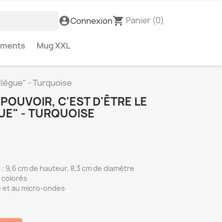
Panier
(0)
account_circle
shopping_cart
Connexion
ements
Mug XXL
llègue" - Turquoise
OUVOIR, C'EST D'ÊTRE LE
UE" - TURQUOISE
: 9,6 cm de hauteur, 8,3 cm de diamètre
 colorés
e et au micro-ondes